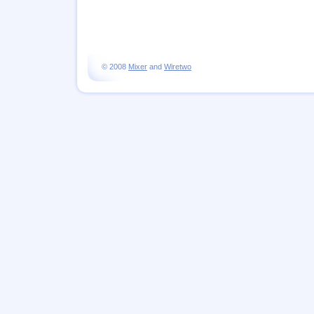
© 2008
Mixer
and
Wiretwo