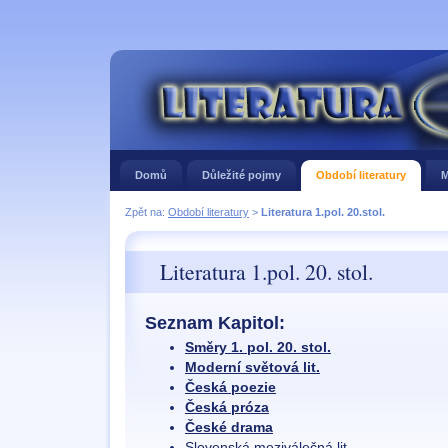
Domů
Důležité pojmy
Období literatury
M
Zpět na:
Období literatury
>
Literatura 1.pol. 20.stol.
Literatura 1.pol. 20. stol.
Seznam Kapitol:
Směry 1. pol. 20. stol.
Moderní světová lit.
Česká poezie
Česká próza
České drama
Slovenská meziválečná lit.