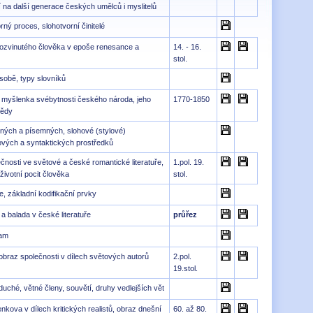
utí na další generace českých umělců i myslitelů
orný proces, slohotvorní činitelé
rozvinutého člověka v epoše renesance a
14. - 16.
stol.
sobě, typy slovníků
 myšlenka svébytnosti českého národa, jeho
1770-1850
vědy
ených a písemných, slohové (stylové)
ových a syntaktických prostředků
ečnosti ve světové a české romantické literatuře,
1.pol. 19.
životní pocit člověka
stol.
, základní kodifikační prvky
a balada v české literatuře
průřez
nam
 obraz společnosti v dílech světových autorů
2.pol.
19.stol.
uché, větné členy, souvětí, druhy vedlejších vět
kova v dílech kritických realistů, obraz dnešní
60. až 80.