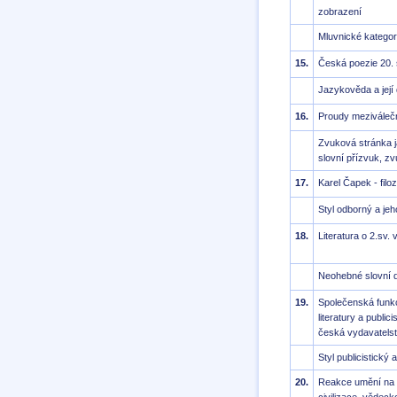
zobrazení
Mluvnické kategor
15.
Česká poezie 20. s
Jazykověda a její 
16.
Proudy meziváleč
Zvuková stránka j
slovní přízvuk, z
17.
Karel Čapek - filoz
Styl odborný a jeh
18.
Literatura o 2.sv. 
Neohebné slovní 
19.
Společenská funkce 
literatury a public
česká vydavatelst
Styl publicistický 
20.
Reakce umění na v