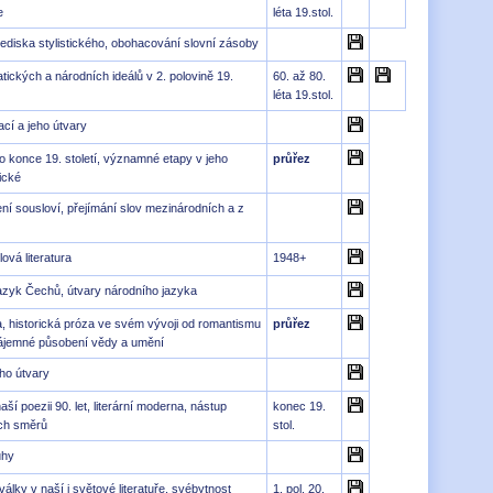
e
léta 19.stol.
lediska stylistického, obohacování slovní zásoby
tických a národních ideálů v 2. polovině 19.
60. až 80.
léta 19.stol.
ací a jeho útvary
o konce 19. století, významné etapy v jeho
průřez
ické
ení sousloví, přejímání slov mezinárodních a z
ová literatura
1948+
jazyk Čechů, útvary národního jazyka
ura, historická próza ve svém vývoji od romantismu
průřez
zájemné působení vědy a umění
eho útvary
ší poezii 90. let, literární moderna, nástup
konec 19.
ch směrů
stol.
uhy
álky v naší i světové literatuře, svébytnost
1. pol. 20.