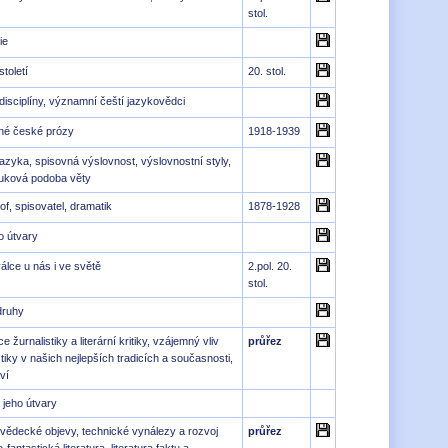
stol.
ie
toletí
20. stol.
disciplíny, významní čeští jazykovědci
né české prózy
1918-1939
azyka, spisovná výslovnost, výslovnostní styly,
vuková podoba věty
of, spisovatel, dramatik
1878-1928
o útvary
válce u nás i ve světě
2.pol. 20.
stol.
druhy
žurnalistiky a literární kritiky, vzájemný vliv
průřez
istiky v našich nejlepších tradicích a současnosti,
ví
a jeho útvary
ědecké objevy, technické vynálezy a rozvoj
průřez