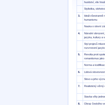
husitství, vliv hn
Stylistika, slohotv
3.
Ideál všestranně 
humanismu
Nauka o slovní zá
4.
Národní obrození,
jazyka, kultury a 
Styl projevů mluv
rozvrstvení jazyk
5.
Revolta proti spol
romantismus jako 
Norma a kodifikace
6.
Lidová slovesnost 
Slovo a jeho výz
7.
Realistický věrný
Stavba věty jednod
8.
Obraz českého ven