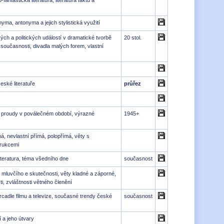
-fantastická literatura, literatura faktu a
a, antonyma a jejich stylistická využití
ch a politických událostí v dramatické tvorbě
20 stol.
la současnosti, divadla malých forem, vlastní
eské literatuře
průřez
í proudy v poválečném období, výrazné
1945+
á, nevlastní přímá, polopřímá, věty s
trukcemi
teratura, téma všedního dne
současnost
 mluvčího e skutečnosti, věty kladné a záporné,
ti, zvláštnosti větného členění
rcadle filmu a televize, současné trendy české
současnost
í a jeho útvary