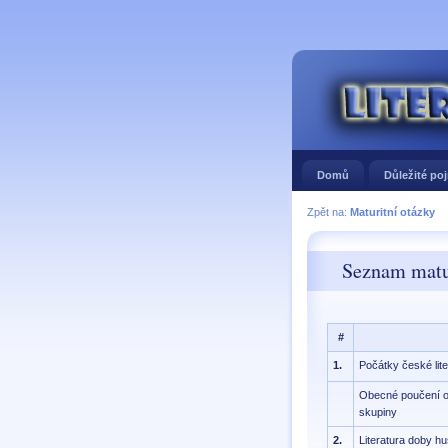
Domů
Důležité po
Zpět na:
Maturitní otázky
Seznam matu
#
1.
Počátky české lite
Obecné poučení o 
skupiny
2.
Literatura doby h