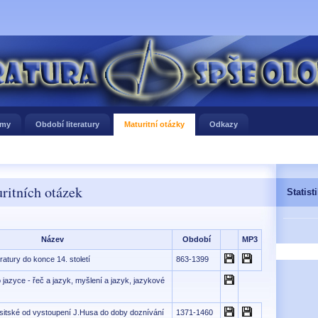
jmy
Období literatury
Maturitní otázky
Odkazy
ritních otázek
Statist
Název
Období
MP3
ratury do konce 14. století
863-1399
jazyce - řeč a jazyk, myšlení a jazyk, jazykové
usitské od vystoupení J.Husa do doby doznívání
1371-1460