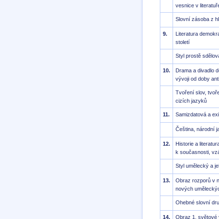
vesnice v literatuř
Slovní zásoba z h
9.
Literatura demokra
století
Styl prostě sdělov
10.
Drama a divadlo d
vývoji od doby ant
Tvoření slov, tvoř
cizích jazyků
11.
Samizdatová a exil
Čeština, národní 
12.
Historie a literat
k současnosti, v
Styl umělecký a j
13.
Obraz rozporů v na
nových umělecký
Ohebné slovní dr
14.
Obraz 1. světové v