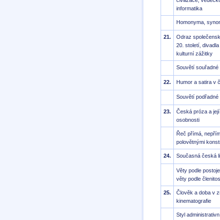
civilizace, vědecko
informatika
Homonyma, synonym
21.
Odraz společenský
20. století, divad
kulturní zážitky
Souvětí souřadné
22.
Humor a satira v č
Souvětí podřadné
23.
Česká próza a jej
osobnosti
Řeč přímá, nepřím
polovětnými kons
24.
Současná česká li
Věty podle postoje
věty podle členitos
25.
Člověk a doba v z
kinematografie
Styl administrativn