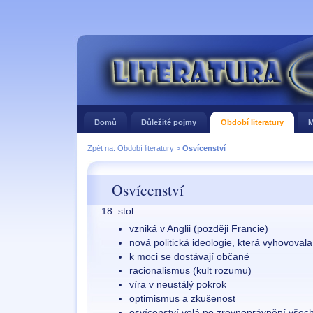
Domů
Důležité pojmy
Období literatury
M
Zpět na:
Období literatury
>
Osvícenství
Osvícenství
18. stol.
vzniká v Anglii (později Francie)
nová politická ideologie, která vyhovoval
k moci se dostávají občané
racionalismus (kult rozumu)
víra v neustálý pokrok
optimismus a zkušenost
osvícenství volá po zrovnoprávnění všec