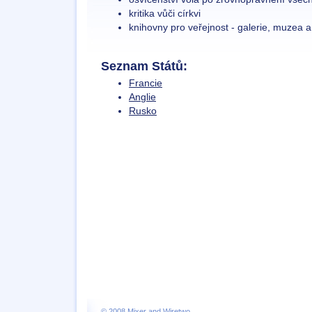
kritika vůči církvi
knihovny pro veřejnost - galerie, muzea 
Seznam Států:
Francie
Anglie
Rusko
© 2008
Mixer
and
Wiretwo