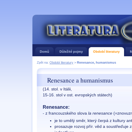
Domů
Důležité pojmy
Období literatury
M
Zpět na:
Období literatury
>
Renesance, humanismus
Renesance a humanismus
(14. stol. v Itálii,
15-16. stol v ost. evropských státech)
Renesance:
- z francouzského slova
la renesance
(=znovuzr
je to umělý směr, který čerpá z kultury 
prosazuje rozvoj přír. věd a soustřeďuje 