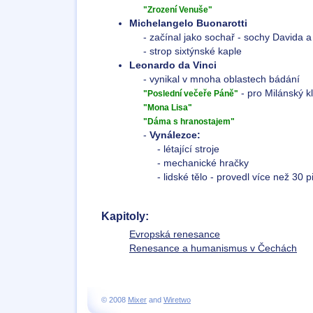
"Zrození Venuše"
Michelangelo Buonarotti
- začínal jako sochař - sochy Davida a
- strop sixtýnské kaple
Leonardo da Vinci
- vynikal v mnoha oblastech bádání
- pro Milánský k
"Poslední večeře Páně"
"Mona Lisa"
"Dáma s hranostajem"
-
Vynálezce:
- létající stroje
- mechanické hračky
- lidské tělo - provedl více než 30 p
Kapitoly:
Evropská renesance
Renesance a humanismus v Čechách
© 2008
Mixer
and
Wiretwo