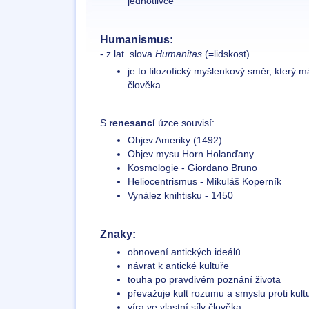
jednotlivce
Humanismus:
- z lat. slova
Humanitas
(=lidskost)
je to filozofický myšlenkový směr, který 
člověka
S
renesancí
úzce souvisí:
Objev Ameriky (1492)
Objev mysu Horn Holanďany
Kosmologie - Giordano Bruno
Heliocentrismus - Mikuláš Koperník
Vynález knihtisku - 1450
Znaky:
obnovení antických ideálů
návrat k antické kultuře
touha po pravdivém poznání života
převažuje kult rozumu a smyslu proti kultu
víra ve vlastní síly člověka