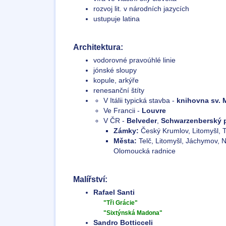
rozvoj lit. v národních jazycích
ustupuje latina
Architektura:
vodorovné pravoúhlé linie
jónské sloupy
kopule, arkýře
renesanční štíty
V Itálii typická stavba -
knihovna sv. 
Ve Francii -
Louvre
V ČR -
Belveder
,
Schwarzenberský 
Zámky:
Český Krumlov, Litomyšl, T
Města:
Telč, Litomyšl, Jáchymov, 
Olomoucká radnice
Malířství:
Rafael Santi
"Tři Grácie"
"Sixtýnská Madona"
Sandro Botticceli