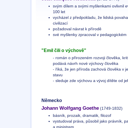
svým dílem a svými myšlenkami ovlivnil e
100 let
vycházel z předpokladu, že lidská povaha 
civilizací
požadoval návrat k přírodě
své myšlenky zpracoval v pedagogické
"Emil čili o výchově"
- román o přirozeném rozvoji člověka, kr
podává návrh nové výchovy člověka
- říká, že jen příroda zachová člověka v
stavu
- sleduje zde výchovu a vývoj dítěte od j
Německo
Johann Wolfgang Goethe
(1749-1832)
básník, prozaik, dramatik, filozof
vystudoval práva, působil jako právník, p
a ministrem