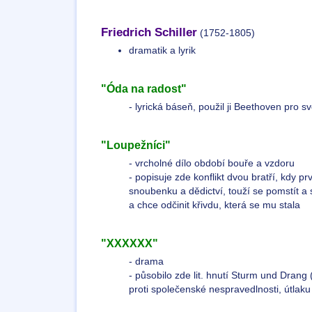
Friedrich Schiller
(1752-1805)
dramatik a lyrik
"Óda na radost"
- lyrická báseň, použil ji Beethoven pro s
"Loupežníci"
- vrcholné dílo období bouře a vzdoru
- popisuje zde konflikt dvou bratří, kdy
snoubenku a dědictví, touží se pomstít 
a chce odčinit křivdu, která se mu stala
"XXXXXX"
- drama
- působilo zde lit. hnutí Sturm und Drang 
proti společenské nespravedlnosti, útlak