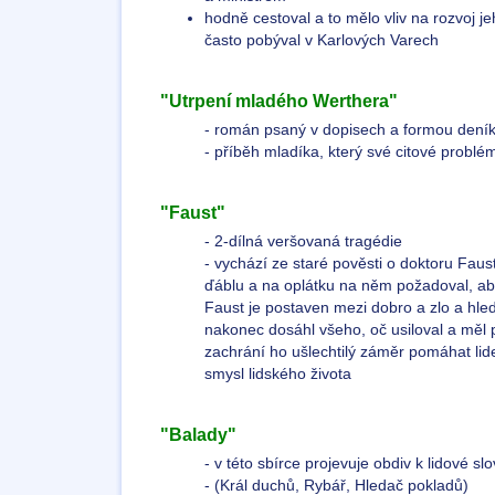
hodně cestoval a to mělo vliv na rozvoj je
často pobýval v Karlových Varech
"Utrpení mladého Werthera"
- román psaný v dopisech a formou den
- příběh mladíka, který své citové probl
"Faust"
- 2-dílná veršovaná tragédie
- vychází ze staré pověsti o doktoru Faus
ďáblu a na oplátku na něm požadoval, aby
Faust je postaven mezi dobro a zlo a hledá
nakonec dosáhl všeho, oč usiloval a měl 
zachrání ho ušlechtilý záměr pomáhat li
smysl lidského života
"Balady"
- v této sbírce projevuje obdiv k lidové sl
- (Král duchů, Rybář, Hledač pokladů)