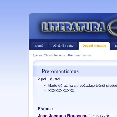
Domů
Důležité pojmy
Období literatury
M
Zpět na:
Období literatury
>
Preromantismus
Preromantismus
2.pol. 18. stol.
klade důraz na cit, požaduje tvůrčí svobo
XXXXXXXXXXX
Francie
Jean Jacques Rousseau
(1712-1778)