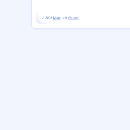
© 2008
Mixer
and
Wiretwo