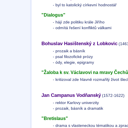
- byl to katolický církevní hodnostář
"Dialogus"
- hájí zde politiku krále Jiřího
- odmítá řešení konfliktů válkami
Bohuslav Hasištenský z Lobkovic
(146
- prozaik a básník
- psal filozofické prózy
- ódy, elegie, epigramy
"Žaloba k sv. Václavovi na mravy Čech
- kritizoval zde hlavně rozmařilý život šlec
Jan Campanus Vodňanský
(1572-1622)
- rektor Karlovy univerzity
- prozaik, básník a dramatik
"Bretislaus"
- drama s vlasteneckou tématikou a zpr