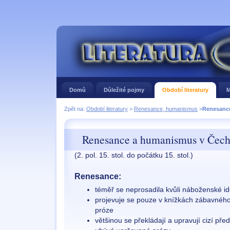
Domů
Důležité pojmy
Období literatury
M
Zpět na:
Období literatury
>
Renesance, humanismus
>
Renesanc
Renesance a humanismus v Čec
(2. pol. 15. stol. do počátku 15. stol.)
Renesance:
téměř se neprosadila kvůli náboženské id
projevuje se pouze v knížkách zábavného
próze
většinou se překládají a upravují cizí pře