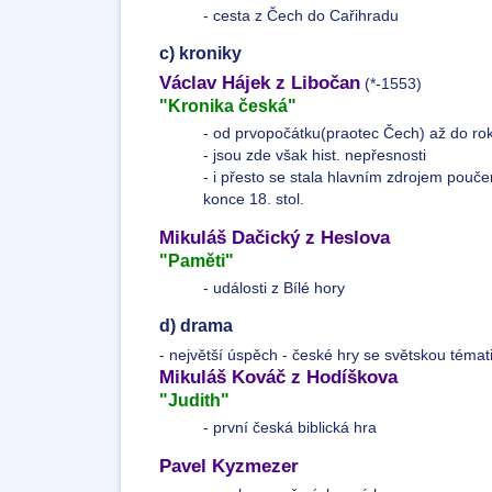
- cesta z Čech do Cařihradu
c) kroniky
Václav Hájek z Libočan
(*-1553)
"Kronika česká"
- od prvopočátku(praotec Čech) až do ro
- jsou zde však hist. nepřesnosti
- i přesto se stala hlavním zdrojem pouče
konce 18. stol.
Mikuláš Dačický z Heslova
"Paměti"
- události z Bílé hory
d) drama
- největší úspěch - české hry se světskou témat
Mikuláš Kováč z Hodíškova
"Judith"
- první česká biblická hra
Pavel Kyzmezer