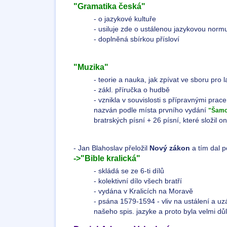
"Gramatika česká"
- o jazykové kultuře
- usiluje zde o ustálenou jazykovou normu
- doplněná sbírkou přísloví
"Muzika"
- teorie a nauka, jak zpívat ve sboru pro l
- zákl. příručka o hudbě
- vznikla v souvislosti s přípravnými prac
nazván podle místa prvního vydání
"Šamo
bratrských písní + 26 písní, které složil 
- Jan Blahoslav přeložil
Nový zákon
a tím dal p
->"Bible kralická"
- skládá se ze 6-ti dílů
- kolektivní dílo všech bratří
- vydána v Kralicích na Moravě
- psána 1579-1594 - vliv na ustálení a u
našeho spis. jazyke a proto byla velmi důl