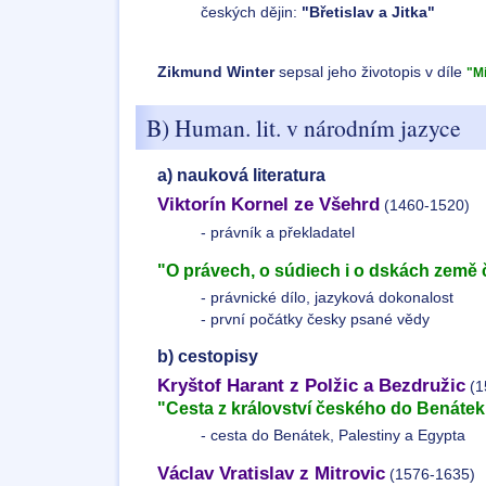
českých dějin:
"Břetislav a Jitka"
Zikmund Winter
sepsal jeho životopis v díle
"M
B) Human. lit. v národním jazyce
a) nauková literatura
Viktorín Kornel ze Všehrd
(1460-1520)
- právník a překladatel
"O právech, o súdiech i o dskách země 
- právnické dílo, jazyková dokonalost
- první počátky česky psané vědy
b) cestopisy
Kryštof Harant z Polžic a Bezdružic
(1
"Cesta z království českého do Benátek
- cesta do Benátek, Palestiny a Egypta
Václav Vratislav z Mitrovic
(1576-1635)