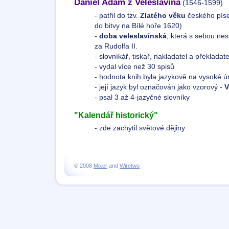
Daniel Adam z Veleslavína
(1546-1599)
- patřil do tzv.
Zlatého věku
českého písem
do bitvy na Bílé hoře 1620)
-
doba veleslavínská
, která s sebou nes
za Rudolfa II.
- slovníkář, tiskař, nakladatel a překladate
- vydal více než 30 spisů
- hodnota knih byla jazykově na vysoké ú
- její jazyk byl označován jako vzorový -
V
- psal 3 až 4-jazyčné slovníky
"Kalendář historický"
- zde zachytil světové dějiny
© 2008
Mixer
and
Wiretwo