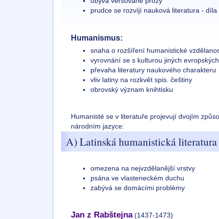
ubývá veršované prózy
prudce se rozvíjí nauková literatura - díl
Humanismus:
snaha o rozšíření humanistické vzdělanos
vyrovnání se s kulturou jiných evropskýc
převaha literatury naukového charakteru
vliv latiny na rozkvět spis. češtiny
obrovský význam knihtisku
Humanisté se v literatuře projevují dvojím způso
národním jazyce:
A) Latinská humanistická literatura
omezena na nejvzdělanější vrstvy
psána ve vlasteneckém duchu
zabývá se domácími problémy
Jan z Rabštejna
(1437-1473)