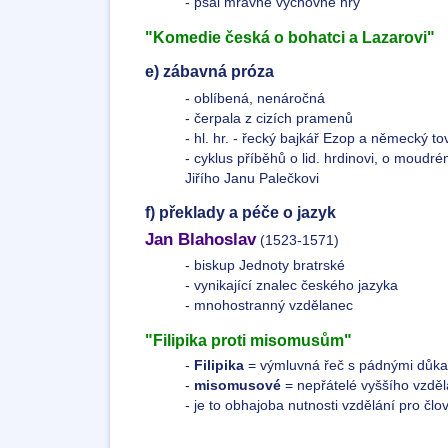
- psal mravně výchovné hry
"Komedie česká o bohatci a Lazarovi"
e) zábavná próza
- oblíbená, nenáročná
- čerpala z cizích pramenů
- hl. hr. - řecký bajkář Ezop a německý to
- cyklus příběhů o lid. hrdinovi, o moudr
Jiřího Janu Palečkovi
f) překlady a péče o jazyk
Jan Blahoslav
(1523-1571)
- biskup Jednoty bratrské
- vynikající znalec českého jazyka
- mnohostranný vzdělanec
"Filipika proti misomusům"
-
Filipika
= výmluvná řeč s pádnými důka
-
misomusové
= nepřátelé vyššího vzděl
- je to obhajoba nutnosti vzdělání pro člo