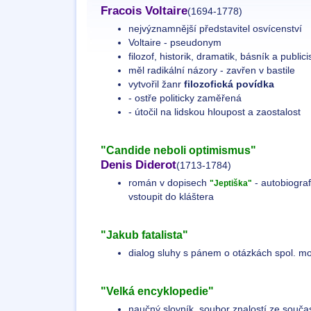
Fracois Voltaire
(1694-1778)
nejvýznamnější představitel osvícenství
Voltaire - pseudonym
filozof, historik, dramatik, básník a publici
měl radikální názory - zavřen v bastile
vytvořil žanr
filozofická povídka
- ostře politicky zaměřená
- útočil na lidskou hloupost a zaostalost
"Candide neboli optimismus"
Denis Diderot
(1713-1784)
román v dopisech
- autobiograf
"Jeptiška"
vstoupit do kláštera
"Jakub fatalista"
dialog sluhy s pánem o otázkách spol. mo
"Velká encyklopedie"
naučný slovník, soubor znalostí ze souč