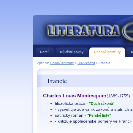
Domů
Důležité pojmy
Období literatury
M
Zpět na:
Období literatury
>
Osvicenství
>
Francie
Francie
Charles Louis Montesquier
(1689-1755)
filozofická práce -
"Duch zákonů"
- vysvětluje zde vznik zákonů a státních z
satirický román -
"Perské listy"
- kritizuje společenské poměry ve Francii