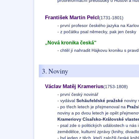
protireformační předsudky o Husovi a husi
František Martin Pelcl
(1731-1801)
- první profesor českého jazyka na Karlov
- z počátku psal německy, pak jen česky
„Nová kronika česká“
- chtěl jí nahradit Hájkovu kroniku s pravd
3. Noviny
Václav Matěj Kramerius
(1753-1808)
- první český novinář
- vydával
Schäufeldské pražské
noviny 
- po třech letech je přejmenoval na
Pražs
noviny a po dvou letech je opět přejmeno
Krameriovy Císařsko-Královské vlast
- psal zde o politických událostech u nás i
zemědělce, kulturní zprávy (knihy, divadlo
- byl jeden z těch, kteří založili české kni