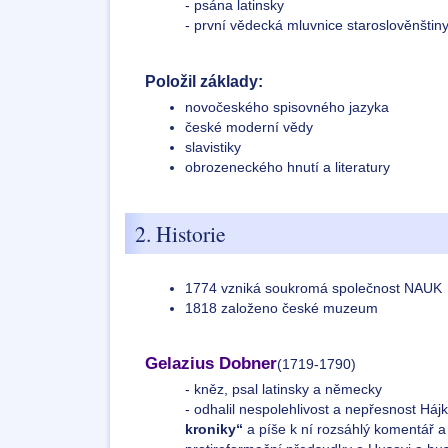
- psána latinsky
- první vědecká mluvnice staroslověnštin
Položil základy:
novočeského spisovného jazyka
české moderní vědy
slavistiky
obrozeneckého hnutí a literatury
2. Historie
1774 vzniká soukromá společnost NAUK
1818 založeno české muzeum
Gelazius Dobner
(1719-1790)
- kněz, psal latinsky a německy
- odhalil nespolehlivost a nepřesnost Há
kroniky“
a píše k ní rozsáhlý komentář a