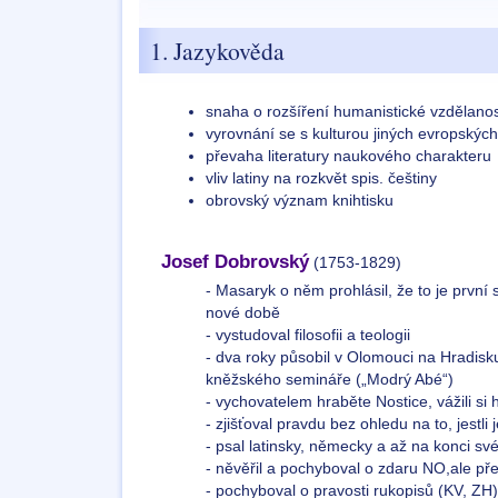
1. Jazykověda
snaha o rozšíření humanistické vzdělanos
vyrovnání se s kulturou jiných evropskýc
převaha literatury naukového charakteru
vliv latiny na rozkvět spis. češtiny
obrovský význam knihtisku
Josef Dobrovský
(1753-1829)
- Masaryk o něm prohlásil, že to je první
nové době
- vystudoval filosofii a teologii
- dva roky působil v Olomouci na Hradisku
kněžského semináře („Modrý Abé“)
- vychovatelem hraběte Nostice, vážili si h
- zjišťoval pravdu bez ohledu na to, jestli 
- psal latinsky, německy a až na konci sv
- něvěřil a pochyboval o zdaru NO,ale p
- pochyboval o pravosti rukopisů (KV, ZH)