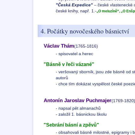
"Česká Expedice"
– české vlastenecké c
české knihy, např. 1.-
„O meluzíně“, „O Enšp
4. Počátky novočeského básnictví
Václav Thám
(1765-1816)
- spisovatel a herec
"Básně v řeči vázané"
- veršovaný sborník, jsou zde básně od s
autorů
- chce tím dokázat vyspělost české poezie
Antonín Jaroslav Puchmajer
(1769-1820
- napsal pět almanachů
- založil 1. básnickou školu
"Sebrání básní a zpěvů"
- obsahovali básně milostné, epigramy i