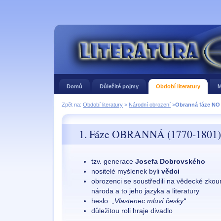
Domů
Důležité pojmy
Období literatury
M
Zpět na:
Období literatury
>
Národní obrození
>
Obranná fáze NO
1. Fáze OBRANNÁ (1770-1801)
tzv. generace
Josefa Dobrovského
nositelé myšlenek byli
vědci
obrozenci se soustředili na vědecké zkou
národa a to jeho jazyka a literatury
heslo:
„Vlastenec mluví česky“
důležitou roli hraje divadlo