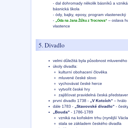
- dal dohromady několik básníků a vzniká
básnická škola
- ódy, bajky, eposy, program vlastenecký
-
– oslava hu
„Óda na Jana Žižku z Trocnova“
vlastence
5. Divadlo
velmi důležitá byla působnost mluveného
úkoly divadla:
kulturní obohacení člověka
mluvené české slovo
vychovávat české herce
vytvořit české hry
zajišťovat pravidelná česká představe
první divadlo 1738 -
„V Kotcích“
– hrálo
dále 1783 -
„Stavovské divadlo“
- česk
„Bouda“
- 1786-1789
vzniká na koňském trhu (nynější Václ
stala se základem českého divadla