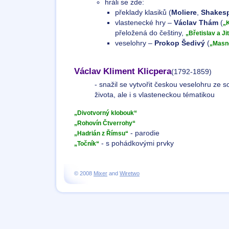
hráli se zde:
překlady klasiků (
Moliere
,
Shakes
vlastenecké hry –
Václav Thám
(
„
přeložená do češtiny,
„Břetislav a Ji
veselohry –
Prokop Šedivý
(
„Masn
Václav Kliment Klicpera
(1792-1859)
- snažil se vytvořit českou veselohru ze
života, ale i s vlasteneckou tématikou
„Divotvorný klobouk“
„Rohovín Čtverrohy“
- parodie
„Hadrián z Římsu“
- s pohádkovými prvky
„Točník“
© 2008
Mixer
and
Wiretwo