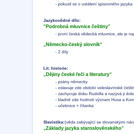
- pokusil se o ustálení spisovného jazyka
Jazykovědné dílo:
"Podrobná mluvnice češtiny"
- první česká vědecká mluvnice, ale je 
„Německo-český slovník“
- 2 díly
Lit. historie:
„Dějiny české řeči a literatury“
- psány německy
- oslavuje zde období veleslavínské češti
- zachycuje dobu Rudolfa a nazývá ji dob
- kladně zde hodnotí význam Husa a Ko
- učebnice + čítanka
Slavistika:
(věda zabývající se slovanskými nár
„Základy jazyka staroslověnského“